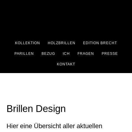
Zum
Zur
Inhalt
Fußzeile
springen
springen
KOLLEKTION
HOLZBRILLEN
EDITION BRECHT
PARILLEN
BEZUG
ICH
FRAGEN
PRESSE
KONTAKT
Brillen Design
Hier eine Übersicht aller aktuellen