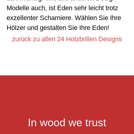
Modelle auch, ist Eden sehr leicht trotz
exzellenter Scharniere. Wählen Sie Ihre
Hölzer und gestalten Sie Ihre Eden!
zurück zu allen 24 Holzbrillen Designs
Footer
In wood we trust