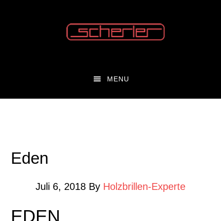
Zum
Zur
Inhalt
Fußzeile
springen
springen
MENU
Eden
Juli 6, 2018
By
Holzbrillen-Experte
EDEN