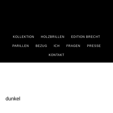
Zum
Zur
Inhalt
Fußzeile
springen
springen
KOLLEKTION
HOLZBRILLEN
EDITION BRECHT
PARILLEN
BEZUG
ICH
FRAGEN
PRESSE
KONTAKT
dunkel