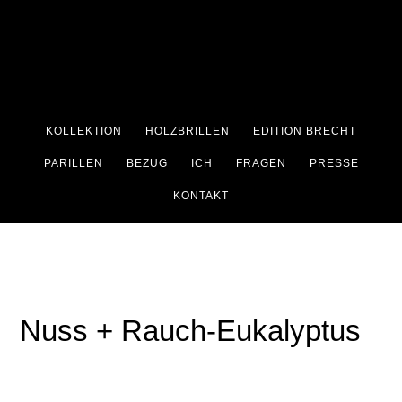
Zum
Zur
Inhalt
Fußzeile
springen
springen
KOLLEKTION
HOLZBRILLEN
EDITION BRECHT
PARILLEN
BEZUG
ICH
FRAGEN
PRESSE
KONTAKT
Nuss + Rauch-Eukalyptus